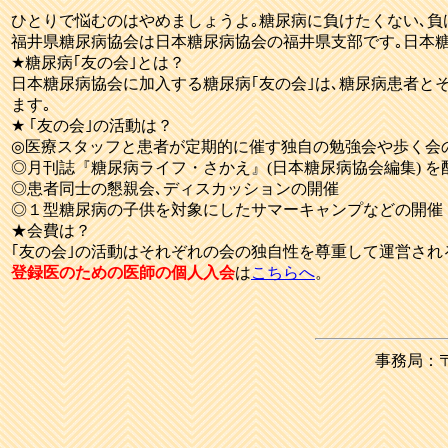
ひとりで悩むのはやめましょうよ｡糖尿病に負けたくない､負
福井県糖尿病協会は日本糖尿病協会の福井県支部です｡日本
★糖尿病｢友の会｣とは？
日本糖尿病協会に加入する糖尿病｢友の会｣は､糖尿病患者とその
ます｡
★ ｢友の会｣の活動は？
◎医療スタッフと患者が定期的に催す独自の勉強会や歩く会
◎月刊誌『糖尿病ライフ・さかえ』(日本糖尿病協会編集) を
◎患者同士の懇親会､ディスカッションの開催
◎１型糖尿病の子供を対象にしたサマーキャンプなどの開催
★会費は？
｢友の会｣の活動はそれぞれの会の独自性を尊重して運営され
登録医のための医師の個人入会
は
こちらへ
。
事務局：