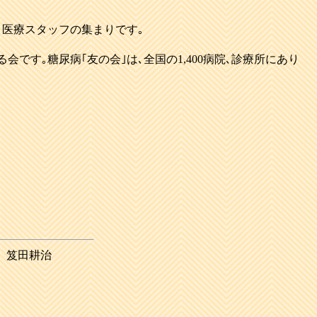
医療スタッフの集まりです｡
です｡糖尿病｢友の会｣は､全国の1,400病院､診療所にあり
ク 笈田耕治