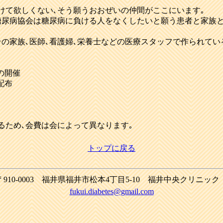
けて欲しくない､そう願うおおぜいの仲間がここにいます｡
糖尿病協会は糖尿病に負ける人をなくしたいと願う患者と家族と
家族､医師､看護婦､栄養士などの医療スタッフで作られている会
の開催
配布
るため､会費は会によって異なります｡
トップに戻る
〒910-0003 福井県福井市松本4丁目5-10 福井中央クリニッ
fukui.diabetes@gmail.com